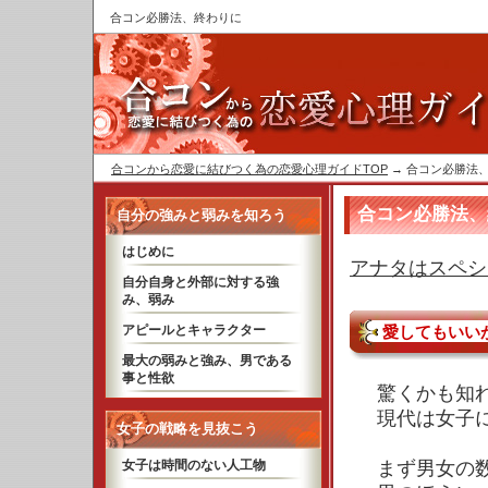
合コン必勝法、終わりに
合コンから恋愛に結びつく為の恋愛心理ガイドTOP
→ 合コン必勝法
合コン必勝法、
自分の強みと弱みを知ろう
はじめに
アナタはスペシ
自分自身と外部に対する強
み、弱み
アピールとキャラクター
愛してもいい
最大の弱みと強み、男である
事と性欲
驚くかも知
現代は女子
女子の戦略を見抜こう
女子は時間のない人工物
まず男女の