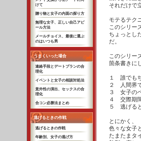
それだけで
けて
贈り物と女子の内面の探り方
モテるテク
無理な女子、正しい自己アピ
このシリー
ール方法
ちょっとし
メールチョイス、最後に選ぶ
だ。
のはいつも男
このシリー
うまくいった場合
箇条書きに
連絡手段とデートプランの合
理化
１ 誰でも
イベントと女子の相談対処法
２ 人間界
意外性の演出、セックスの合
３ 女子の
理化
４ 交際期
合コン必勝法まとめ
５ 逃げる
逃げるときの作戦
とにかく、
色々な女子
逃げるときの作戦
たまたまタ
年齢別、女子の逃げ方