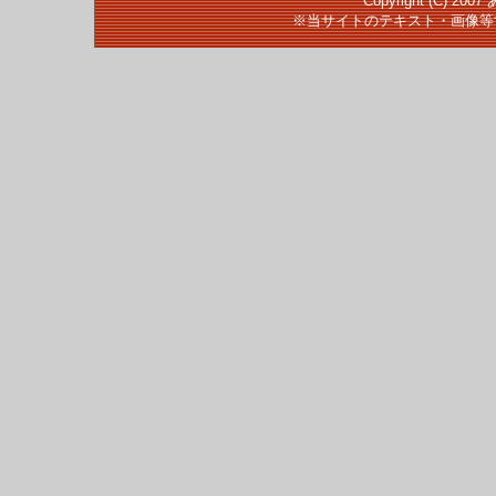
Copyright (C) 200
※当サイトのテキスト・画像等